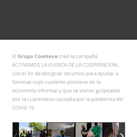
El
Grupo Coomeva
creó la campaña
ACTIVEMOS LA FUERZA DE LA COOPERACION,
con el fin de designar recursos para ayudar a
familias cuyo sustento proviene de la
economía informal y que se vieron golpeadas
por la cuarentena causada por la pandemia del
COVID 19.