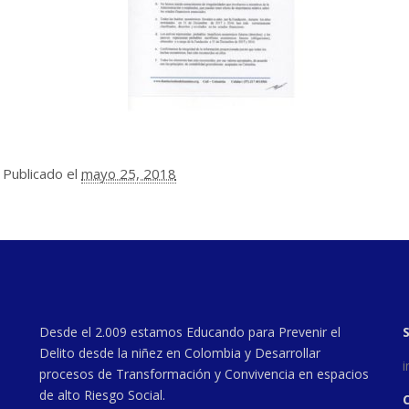
Publicado el
mayo 25, 2018
Desde el 2.009 estamos Educando para Prevenir el
Delito desde la niñez en Colombia y Desarrollar
procesos de Transformación y Convivencia en espacios
de alto Riesgo Social.
C