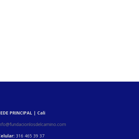
SEDE PRINCIPAL | Cali
info@fundacionlosdelcamino.com
elular:
316 465 39 37