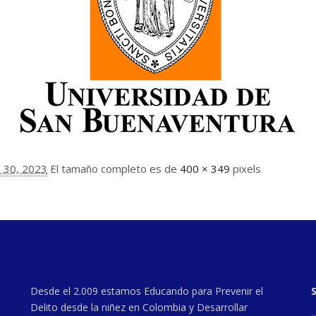
 30, 2023
El tamaño completo es de
400 × 349
pixels
Desde el 2.009 estamos Educando para Prevenir el
Delito desde la niñez en Colombia y Desarrollar