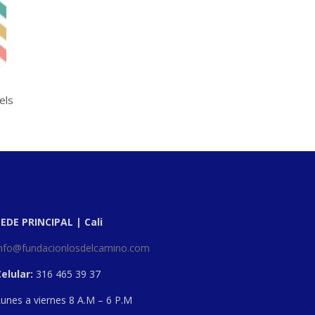
els
SEDE PRINCIPAL | Cali
info@fundacionlosdelcamino.com
elular:
316 465 39 37
unes a viernes 8 A.M – 6 P.M